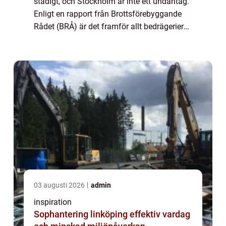
stadigt, och Stockholm är inte ett undantag.
Enligt en rapport från Brottsförebyggande
Rådet (BRÅ) är det framför allt bedrägerier
mot företag och my...
03 augusti 2026
admin
inspiration
Sophantering linköping effektiv vardag