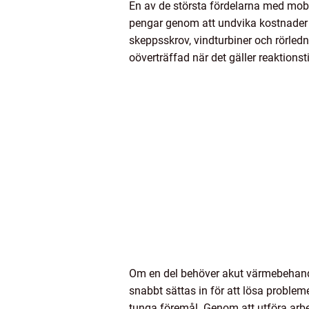
En av de största fördelarna med mobi
pengar genom att undvika kostnader oc
skeppsskrov, vindturbiner och rörle
oöverträffad när det gäller reaktionst
Om en del behöver akut värmebehandling
snabbt sättas in för att lösa problem
tunga föremål. Genom att utföra arbe