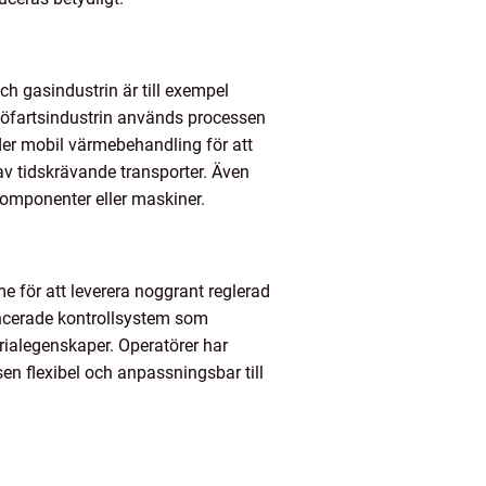
ch gasindustrin är till exempel
jöfartsindustrin används processen
der mobil värmebehandling för att
 av tidskrävande transporter. Även
komponenter eller maskiner.
 för att leverera noggrant reglerad
ancerade kontrollsystem som
rialegenskaper. Operatörer har
sen flexibel och anpassningsbar till