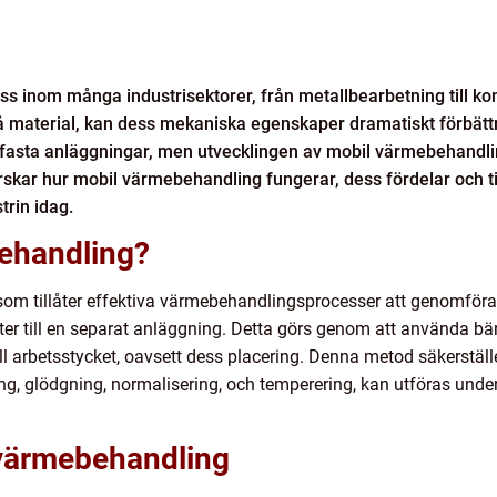
s inom många industrisektorer, från metallbearbetning till ko
på material, kan dess mekaniska egenskaper dramatiskt förbättr
h fasta anläggningar, men utvecklingen av mobil värmebehandl
 utforskar hur mobil värmebehandling fungerar, dess fördelar och
trin idag.
ehandling?
som tillåter effektiva värmebehandlingsprocesser att genomföras
ter till en separat anläggning. Detta görs genom att använda bä
ll arbetsstycket, oavsett dess placering. Denna metod säkerställer
, glödgning, normalisering, och temperering, kan utföras under
 värmebehandling