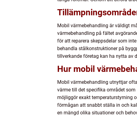
Tillämpningsområde
Mobil värmebehandling är väldigt mång
värmebehandling på fältet avgörande 
för att reparera skeppsdelar som int
behandla stålkonstruktioner på byggpl
tillverkande företag kan ha nytta av 
Hur mobil värmebeha
Mobil värmebehandling utnyttjar oft
värme till det specifika området so
möjliggör exakt temperaturstyrning o
förmågan att snabbt ställa in och kali
en mängd olika situationer och behov