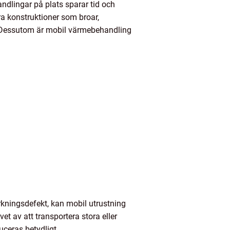
ndlingar på plats sparar tid och
ora konstruktioner som broar,
e. Dessutom är mobil värmebehandling
verkningsdefekt, kan mobil utrustning
t av att transportera stora eller
uceras betydligt.