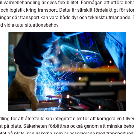
l värmebehandling är dess flexibilitet. Förmågan att utföra beha
h logistik kring transport. Detta är särskilt fördelaktigt för st
dningar där transport kan vara både dyr och tekniskt utmanand
id vid akuta situationsbehov.
 för att återställa sin integritet eller för att korrigera en till
et på plats. Säkerheten förbättras också genom att minska behove
tet på plats, kan riskerna som är associerade med transport red