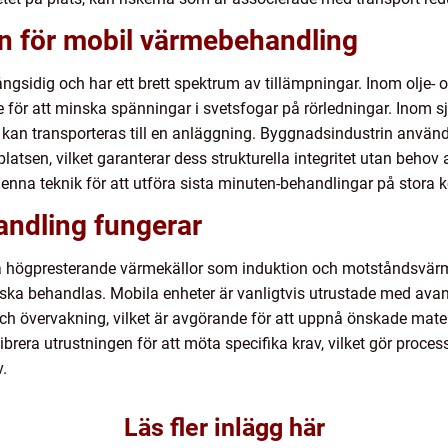
n för mobil värmebehandling
sidig och har ett brett spektrum av tillämpningar. Inom olje- o
för att minska spänningar i svetsfogar på rörledningar. Inom s
e kan transporteras till en anläggning. Byggnadsindustrin använ
atsen, vilket garanterar dess strukturella integritet utan behov
denna teknik för att utföra sista minuten-behandlingar på stora 
ndling fungerar
a högpresterande värmekällor som induktion och motståndsvärme
m ska behandlas. Mobila enheter är vanligtvis utrustade med av
ch övervakning, vilket är avgörande för att uppnå önskade mate
brera utrustningen för att möta specifika krav, vilket gör proces
.
Läs fler inlägg här