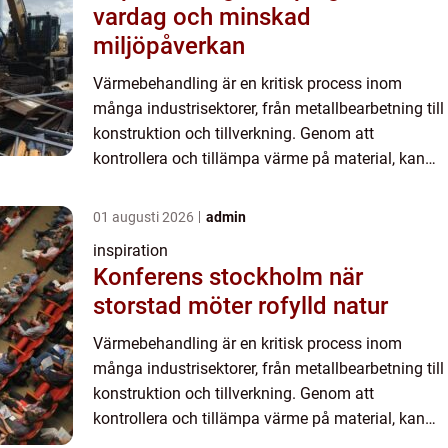
vardag och minskad
miljöpåverkan
Värmebehandling är en kritisk process inom
många industrisektorer, från metallbearbetning till
konstruktion och tillverkning. Genom att
kontrollera och tillämpa värme på material, kan
dess mekaniska egenskaper dr...
01 augusti 2026
admin
inspiration
Konferens stockholm när
storstad möter rofylld natur
Värmebehandling är en kritisk process inom
många industrisektorer, från metallbearbetning till
konstruktion och tillverkning. Genom att
kontrollera och tillämpa värme på material, kan
dess mekaniska egenskaper dr...