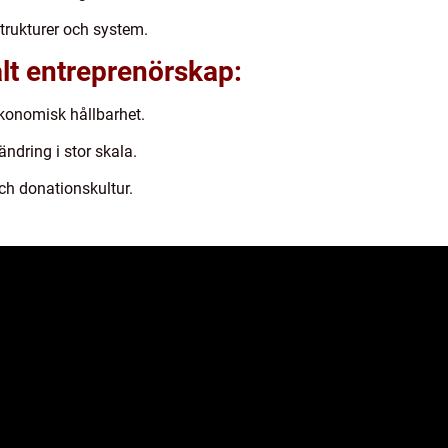
strukturer och system.
lt entreprenörskap:
konomisk hållbarhet.
dring i stor skala.
ch donationskultur.