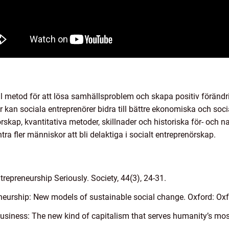
ull metod för att lösa samhällsproblem och skapa positiv förän
r kan sociala entreprenörer bidra till bättre ekonomiska och soc
örskap, kvantitativa metoder, skillnader och historiska för- och
 fler människor att bli delaktiga i socialt entreprenörskap.
trepreneurship Seriously. Society, 44(3), 24-31.
eneurship: New models of sustainable social change. Oxford: Oxf
business: The new kind of capitalism that serves humanity’s mo