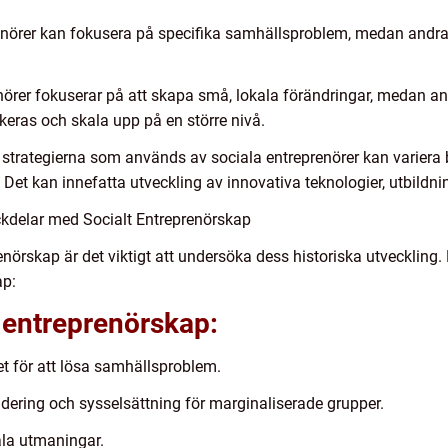
enörer kan fokusera på specifika samhällsproblem, medan andra
nörer fokuserar på att skapa små, lokala förändringar, medan and
keras och skala upp på en större nivå.
strategierna som används av sociala entreprenörer kan variera 
et kan innefatta utveckling av innovativa teknologier, utbildni
kdelar med Socialt Entreprenörskap
enörskap är det viktigt att undersöka dess historiska utveckling
ap:
 entreprenörskap:
et för att lösa samhällsproblem.
udering och sysselsättning för marginaliserade grupper.
ala utmaningar.