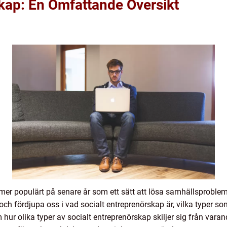
skap: En Omfattande Översikt
ltmer populärt på senare år som ett sätt att lösa samhällsproblem
och fördjupa oss i vad socialt entreprenörskap är, vilka typer so
hur olika typer av socialt entreprenörskap skiljer sig från var