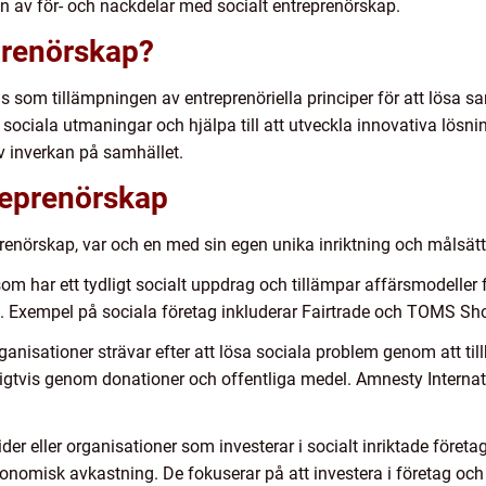
n av för- och nackdelar med socialt entreprenörskap.
prenörskap?
as som tillämpningen av entreprenöriella principer för att lösa
a sociala utmaningar och hjälpa till att utveckla innovativa lösn
v inverkan på samhället.
reprenörskap
eprenörskap, var och en med sin egen unika inriktning och målsät
som har ett tydligt socialt uppdrag och tillämpar affärsmodeller
a. Exempel på sociala företag inkluderar Fairtrade och TOMS Sh
anisationer strävar efter att lösa sociala problem genom att till
ligtvis genom donationer och offentliga medel. Amnesty Interna
der eller organisationer som investerar i socialt inriktade företag
onomisk avkastning. De fokuserar på att investera i företag och 