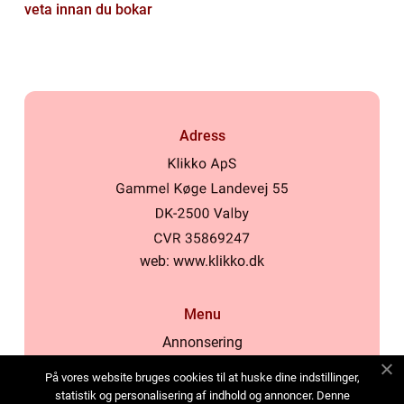
veta innan du bokar
Adress
web:
www.klikko.dk
Menu
Annonsering
Om oss
På vores website bruges cookies til at huske dine indstillinger,
Cookies
statistik og personalisering af indhold og annoncer. Denne