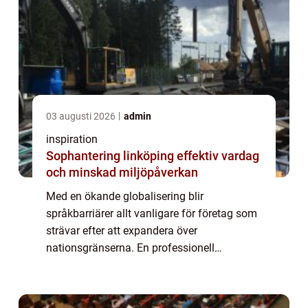
03 augusti 2026
admin
inspiration
Sophantering linköping effektiv vardag
och minskad miljöpåverkan
Med en ökande globalisering blir
språkbarriärer allt vanligare för företag som
strävar efter att expandera över
nationsgränserna. En professionell
översättningsbyrå kan bli er viktigaste
partner i denna process, och säkerställa att
era budskap når ku...