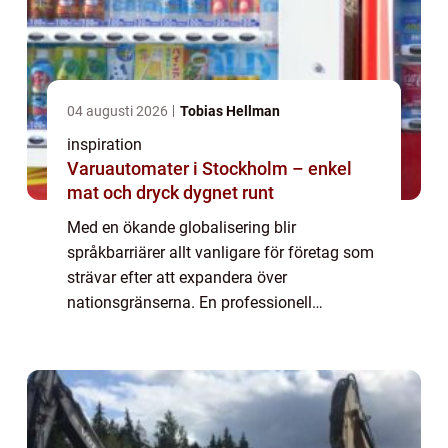
04 augusti 2026
Tobias Hellman
inspiration
Varuautomater i Stockholm – enkel
mat och dryck dygnet runt
Med en ökande globalisering blir
språkbarriärer allt vanligare för företag som
strävar efter att expandera över
nationsgränserna. En professionell
översättningsbyrå kan bli er viktigaste
partner i denna process, och säkerställa att
era budskap når ku...