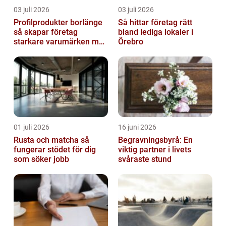
03 juli 2026
03 juli 2026
Profilprodukter borlänge
Så hittar företag rätt
så skapar företag
bland lediga lokaler i
starkare varumärken med
Örebro
rätt reklamprodukter
01 juli 2026
16 juni 2026
Rusta och matcha så
Begravningsbyrå: En
fungerar stödet för dig
viktig partner i livets
som söker jobb
svåraste stund