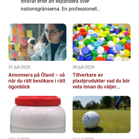
strävar efter att expandera över
nationsgränserna. En professionell
översättningsbyrå kan bli er viktigaste
partner i denna process, och säkerställa att
era budskap når ku...
31 juli 2026
30 juli 2026
Annonsera på Öland – så
Tillverkare av
når du rätt besökare i rätt
plastprodukter vad du bör
ögonblick
veta innan du väljer
partner