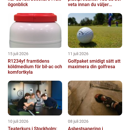
ögonblick
veta innan du väljer
partner
15 juli 2026
11 juli 2026
R1234yf framtidens
Golfpaket smidigt sätt att
köldmedium för bil-ac och
maximera din golfresa
komfortkyla
10 juli 2026
08 juli 2026
Teaterkurs i Stockholm:
Asbestsanering i