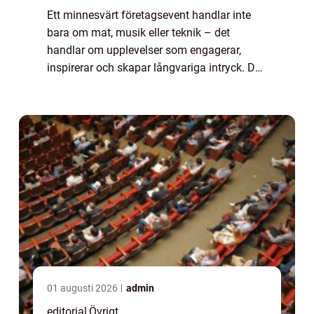
Ett minnesvärt företagsevent handlar inte
bara om mat, musik eller teknik – det
handlar om upplevelser som engagerar,
inspirerar och skapar långvariga intryck. De
mest framgångsrika eventen kombinerar
kreativitet, tydliga ...
01 augusti 2026
admin
editorial
,
Övrigt