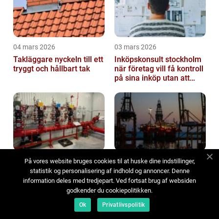
04 mars 2026
03 mars 2026
Takläggare nyckeln till ett
Inköpskonsult stockholm
tryggt och hållbart tak
när företag vill få kontroll
på sina inköp utan att
anställa
03 mars 2026
21 februari 2026
På vores website bruges cookies til at huske dine indstillinger,
statistik og personalisering af indhold og annoncer. Denne
Sprinklersystem som
Borrning grunden för
information deles med tredjepart. Ved fortsat brug af websiden
räddar både liv och
säkra brunnar, stabila
godkender du cookiepolitikken.
verksamheter
konstruktioner och
hållbara projekt
Ok
Privatlivspolitik