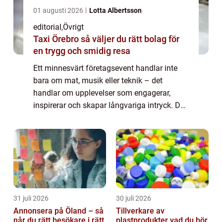
01 augusti 2026
Lotta Albertsson
editorial
,
Övrigt
Taxi Örebro så väljer du rätt bolag för
en trygg och smidig resa
Ett minnesvärt företagsevent handlar inte
bara om mat, musik eller teknik – det
handlar om upplevelser som engagerar,
inspirerar och skapar långvariga intryck. De
mest framgångsrika eventen kombinerar
kreativitet, tydliga ...
31 juli 2026
30 juli 2026
Annonsera på Öland – så
Tillverkare av
når du rätt besökare i rätt
plastprodukter vad du bör