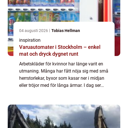
04 augusti 2026
Tobias Hellman
inspiration
Varuautomater i Stockholm – enkel
mat och dryck dygnet runt
Arbetskläder för kvinnor har länge varit en
utmaning. Många har fått nöja sig med små
herrstorlekar, byxor som kasar ner i midjan
eller tröjor med för långa ärmar. I dag ser
bilden annorlunda ut. Allt fler varumärken
utgår från kvinnokroppen när de f...