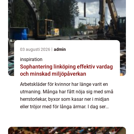
03 augusti 2026
admin
inspiration
Sophantering linköping effektiv vardag
och minskad miljöpåverkan
Arbetskläder för kvinnor har länge varit en
utmaning. Många har fått nöja sig med små
herrstorlekar, byxor som kasar ner i midjan
eller tröjor med för långa ärmar. I dag ser
bilden annorlunda ut. Allt fler varumärken
utgår från kvinnokroppen när de f...