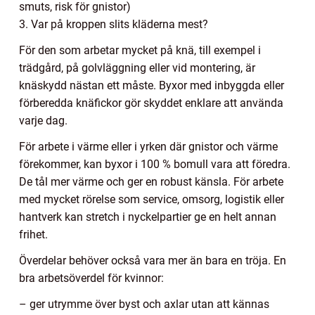
smuts, risk för gnistor)
3. Var på kroppen slits kläderna mest?
För den som arbetar mycket på knä, till exempel i
trädgård, på golvläggning eller vid montering, är
knäskydd nästan ett måste. Byxor med inbyggda eller
förberedda knäfickor gör skyddet enklare att använda
varje dag.
För arbete i värme eller i yrken där gnistor och värme
förekommer, kan byxor i 100 % bomull vara att föredra.
De tål mer värme och ger en robust känsla. För arbete
med mycket rörelse som service, omsorg, logistik eller
hantverk kan stretch i nyckelpartier ge en helt annan
frihet.
Överdelar behöver också vara mer än bara en tröja. En
bra arbetsöverdel för kvinnor:
– ger utrymme över byst och axlar utan att kännas