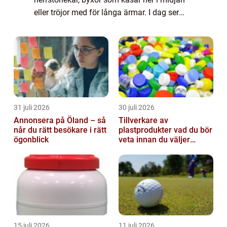
eller tröjor med för långa ärmar. I dag ser
bilden annorlunda ut. Allt fler varumärken
utgår från kvinnokroppen när de f...
31 juli 2026
30 juli 2026
Annonsera på Öland – så
Tillverkare av
når du rätt besökare i rätt
plastprodukter vad du bör
ögonblick
veta innan du väljer
partner
15 juli 2026
11 juli 2026