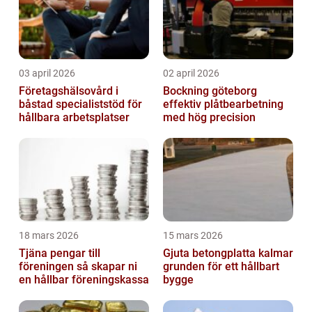
03 april 2026
02 april 2026
Företagshälsovård i
Bockning göteborg
båstad specialiststöd för
effektiv plåtbearbetning
hållbara arbetsplatser
med hög precision
18 mars 2026
15 mars 2026
Tjäna pengar till
Gjuta betongplatta kalmar
föreningen så skapar ni
grunden för ett hållbart
en hållbar föreningskassa
bygge