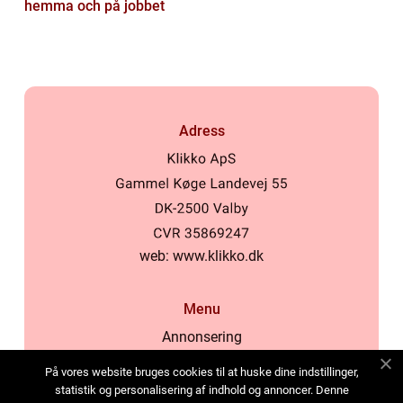
hemma och på jobbet
Adress
web:
www.klikko.dk
Menu
Annonsering
Om oss
På vores website bruges cookies til at huske dine indstillinger,
Cookies
statistik og personalisering af indhold og annoncer. Denne