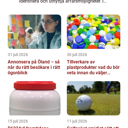
identifiera och utnyttja affärsmöjligheter. I
denna artikel kommer vi att ge en grundlig
översikt, presentera olika typer av ...
31 juli 2026
30 juli 2026
Annonsera på Öland – så
Tillverkare av
når du rätt besökare i rätt
plastprodukter vad du bör
ögonblick
veta innan du väljer
partner
15 juli 2026
11 juli 2026