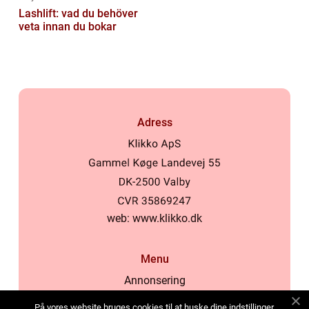
Lashlift: vad du behöver
veta innan du bokar
Adress
web:
www.klikko.dk
Menu
Annonsering
Om oss
På vores website bruges cookies til at huske dine indstillinger,