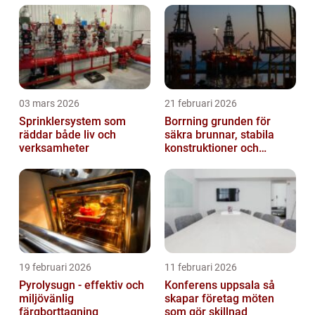
03 mars 2026
21 februari 2026
Sprinklersystem som
Borrning grunden för
räddar både liv och
säkra brunnar, stabila
verksamheter
konstruktioner och
hållbara projekt
19 februari 2026
11 februari 2026
Pyrolysugn - effektiv och
Konferens uppsala så
miljövänlig
skapar företag möten
färgborttagning
som gör skillnad