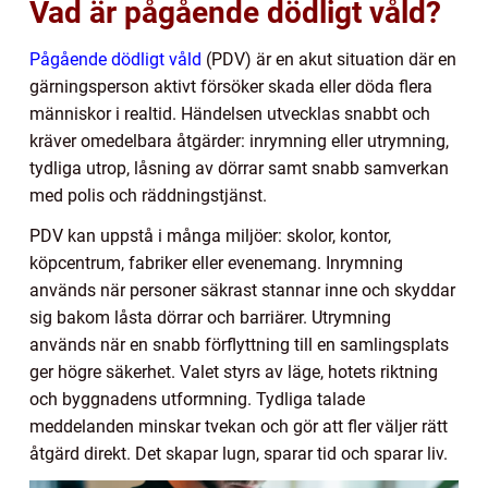
Vad är pågående dödligt våld?
Pågående dödligt våld
(PDV) är en akut situation där en
gärningsperson aktivt försöker skada eller döda flera
människor i realtid. Händelsen utvecklas snabbt och
kräver omedelbara åtgärder: inrymning eller utrymning,
tydliga utrop, låsning av dörrar samt snabb samverkan
med polis och räddningstjänst.
PDV kan uppstå i många miljöer: skolor, kontor,
köpcentrum, fabriker eller evenemang. Inrymning
används när personer säkrast stannar inne och skyddar
sig bakom låsta dörrar och barriärer. Utrymning
används när en snabb förflyttning till en samlingsplats
ger högre säkerhet. Valet styrs av läge, hotets riktning
och byggnadens utformning. Tydliga talade
meddelanden minskar tvekan och gör att fler väljer rätt
åtgärd direkt. Det skapar lugn, sparar tid och sparar liv.