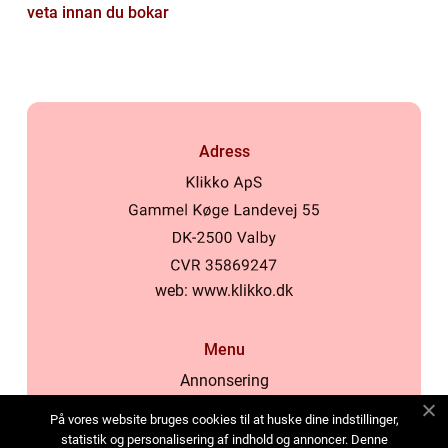
veta innan du bokar
Adress
web:
www.klikko.dk
Menu
Annonsering
Om oss
På vores website bruges cookies til at huske dine indstillinger,
Cookies
statistik og personalisering af indhold og annoncer. Denne