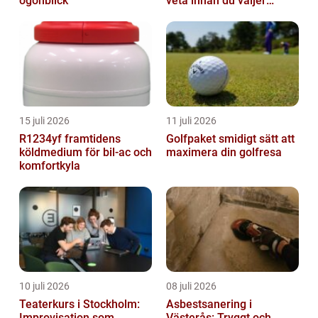
ögonblick
veta innan du väljer
partner
15 juli 2026
11 juli 2026
R1234yf framtidens
Golfpaket smidigt sätt att
köldmedium för bil-ac och
maximera din golfresa
komfortkyla
10 juli 2026
08 juli 2026
Teaterkurs i Stockholm:
Asbestsanering i
Improvisation som
Västerås: Tryggt och