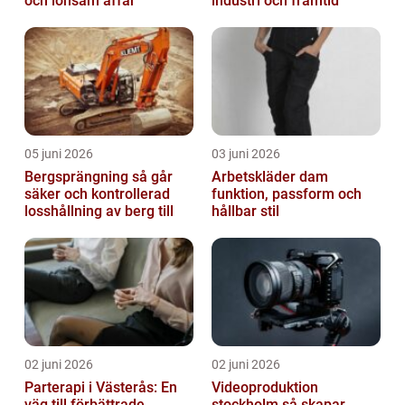
och lönsam affär
industri och framtid
05 juni 2026
03 juni 2026
Bergsprängning så går
Arbetskläder dam
säker och kontrollerad
funktion, passform och
losshållning av berg till
hållbar stil
02 juni 2026
02 juni 2026
Parterapi i Västerås: En
Videoproduktion
väg till förbättrade
stockholm så skapar