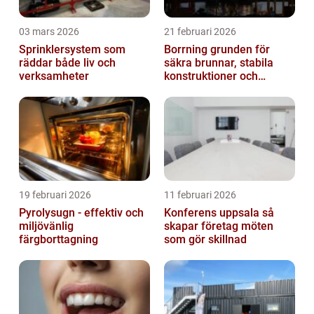
03 mars 2026
21 februari 2026
Sprinklersystem som
Borrning grunden för
räddar både liv och
säkra brunnar, stabila
verksamheter
konstruktioner och
hållbara projekt
19 februari 2026
11 februari 2026
Pyrolysugn - effektiv och
Konferens uppsala så
miljövänlig
skapar företag möten
färgborttagning
som gör skillnad