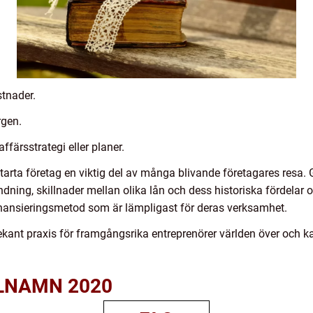
stnader.
rgen.
affärsstrategi eller planer.
arta företag en viktig del av många blivande företagares resa. G
dning, skillnader mellan olika lån och dess historiska fördelar 
inansieringsmetod som är lämpligast för deras verksamhet.
lbekant praxis för framgångsrika entreprenörer världen över och 
KELNAMN 2020