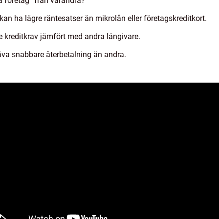
rta företag” från varandra?
kan ha lägre räntesatser än mikrolån eller företagskreditkort.
e kreditkrav jämfört med andra långivare.
räva snabbare återbetalning än andra.