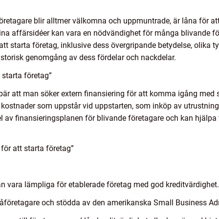
öretagare blir alltmer välkomna och uppmuntrade, är låna för att 
 sina affärsidéer kan vara en nödvändighet för många blivande fö
 att starta företag, inklusive dess övergripande betydelse, olika t
historisk genomgång av dess fördelar och nackdelar.
 starta företag”
nnebär att man söker extern finansiering för att komma igång med
ka kostnader som uppstår vid uppstarten, som inköp av utrustning
l av finansieringsplanen för blivande företagare och kan hjälpa t
ör att starta företag”
an vara lämpliga för etablerade företag med god kreditvärdighet.
måföretagare och stödda av den amerikanska Small Business Adm