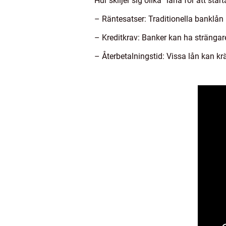
Hur skiljer sig olika ”låna för att sta
– Räntesatser: Traditionella banklån 
– Kreditkrav: Banker kan ha strängar
– Återbetalningstid: Vissa lån kan k