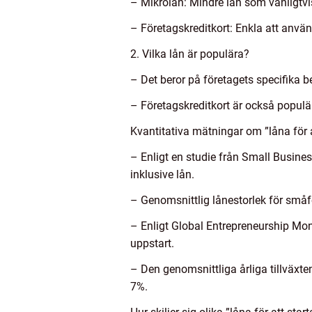
– Mikrolån: Mindre lån som vanligtvis
– Företagskreditkort: Enkla att anvä
2. Vilka lån är populära?
– Det beror på företagets specifika 
– Företagskreditkort är också populär
Kvantitativa mätningar om ”låna för a
– Enligt en studie från Small Busine
inklusive lån.
– Genomsnittlig lånestorlek för småfö
– Enligt Global Entrepreneurship Mon
uppstart.
– Den genomsnittliga årliga tillväxte
7%.