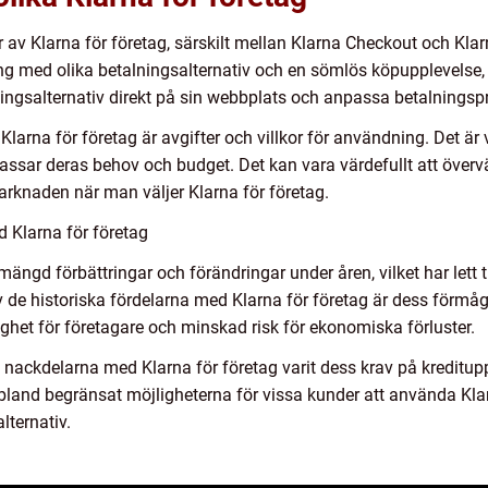
er av Klarna för företag, särskilt mellan Klarna Checkout och K
ing med olika betalningsalternativ och en sömlös köpupplevels
lningsalternativ direkt på sin webbplats och anpassa betalnings
Klarna för företag är avgifter och villkor för användning. Det är v
passar deras behov och budget. Det kan vara värdefullt att överv
arknaden när man väljer Klarna för företag.
d Klarna för företag
ängd förbättringar och förändringar under åren, vilket har lett t
 de historiska fördelarna med Klarna för företag är dess förmåg
ygghet för företagare och minskad risk för ekonomiska förluster.
a nackdelarna med Klarna för företag varit dess krav på kreditup
ibland begränsat möjligheterna för vissa kunder att använda Klarna
lternativ.