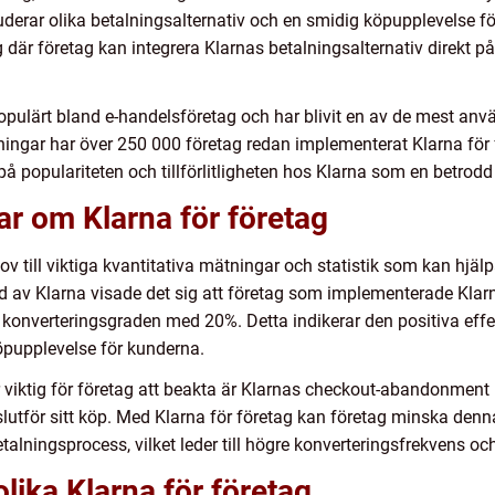
derar olika betalningsalternativ och en smidig köpupplevelse 
g där företag kan integrera Klarnas betalningsalternativ direkt 
 populärt bland e-handelsföretag och har blivit en av de mest a
ingar har över 250 000 företag redan implementerat Klarna för 
på populariteten och tillförlitligheten hos Klarna som en betrodd
ar om Klarna för företag
v till viktiga kvantitativa mätningar och statistik som kan hjälpa
rd av Klarna visade det sig att företag som implementerade Klar
konverteringsgraden med 20%. Detta indikerar den positiva effek
öpupplevelse för kunderna.
viktig för företag att beakta är Klarnas checkout-abandonment r
tför sitt köp. Med Klarna för företag kan företag minska denna
talningsprocess, vilket leder till högre konverteringsfrekvens och
lika Klarna för företag