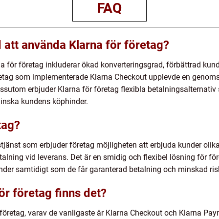
FAQ
 att använda Klarna för företag?
 för företag inkluderar ökad konverteringsgrad, förbättrad kun
företag som implementerade Klarna Checkout upplevde en genomsn
utom erbjuder Klarna för företag flexibla betalningsalternati
inska kundens köphinder.
tag?
stjänst som erbjuder företag möjligheten att erbjuda kunder olik
talning vid leverans. Det är en smidig och flexibel lösning för för
nder samtidigt som de får garanterad betalning och minskad risk
ör företag finns det?
ör företag, varav de vanligaste är Klarna Checkout och Klarna Pa