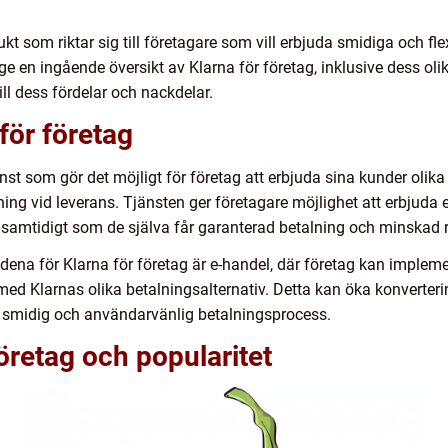
kt som riktar sig till företagare som vill erbjuda smidiga och flex
 ge en ingående översikt av Klarna för företag, inklusive dess ol
ill dess fördelar och nackdelar.
för företag
änst som gör det möjligt för företag att erbjuda sina kunder olik
ning vid leverans. Tjänsten ger företagare möjlighet att erbjuda 
, samtidigt som de själva får garanterad betalning och minskad ri
ena för Klarna för företag är e-handel, där företag kan implem
ed Klarnas olika betalningsalternativ. Detta kan öka konverter
 smidig och användarvänlig betalningsprocess.
öretag och popularitet