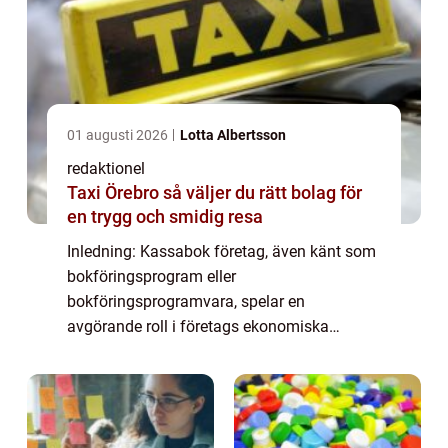
01 augusti 2026
Lotta Albertsson
redaktionel
Taxi Örebro så väljer du rätt bolag för
en trygg och smidig resa
Inledning: Kassabok företag, även känt som
bokföringsprogram eller
bokföringsprogramvara, spelar en
avgörande roll i företags ekonomiska
hantering. Genom att automatisera och
effektivisera företagens bokföring har dessa
system blivit ett oumbärligt v...