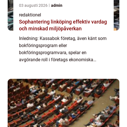
03 augusti 2026
admin
redaktionel
Sophantering linköping effektiv vardag
och minskad miljöpåverkan
Inledning: Kassabok företag, även känt som
bokföringsprogram eller
bokföringsprogramvara, spelar en
avgörande roll i företags ekonomiska
hantering. Genom att automatisera och
effektivisera företagens bokföring har dessa
system blivit ett oumbärligt v...