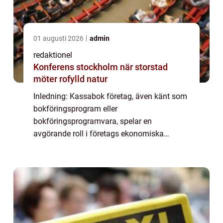
01 augusti 2026
admin
redaktionel
Konferens stockholm när storstad
möter rofylld natur
Inledning: Kassabok företag, även känt som
bokföringsprogram eller
bokföringsprogramvara, spelar en
avgörande roll i företags ekonomiska
hantering. Genom att automatisera och
effektivisera företagens bokföring har dessa
system blivit ett oumbärligt v...