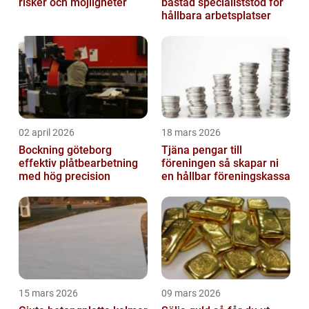
risker och möjligheter
båstad specialiststöd för
hållbara arbetsplatser
02 april 2026
18 mars 2026
Bockning göteborg
Tjäna pengar till
effektiv plåtbearbetning
föreningen så skapar ni
med hög precision
en hållbar föreningskassa
15 mars 2026
09 mars 2026