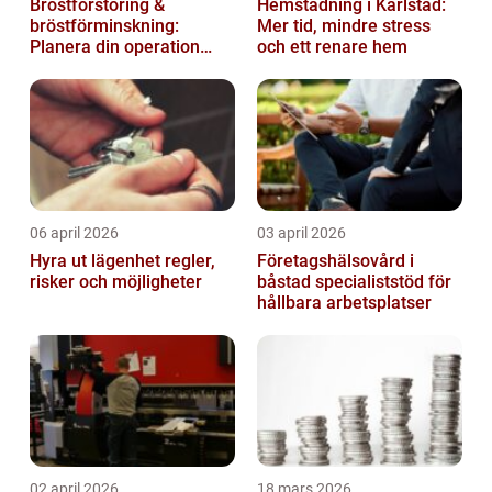
Bröstförstoring &
Hemstädning i Karlstad:
bröstförminskning:
Mer tid, mindre stress
Planera din operation
och ett renare hem
klokt
06 april 2026
03 april 2026
Hyra ut lägenhet regler,
Företagshälsovård i
risker och möjligheter
båstad specialiststöd för
hållbara arbetsplatser
02 april 2026
18 mars 2026