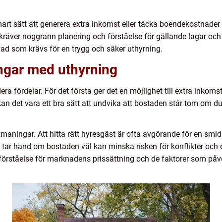
art sätt att generera extra inkomst eller täcka boendekostnader
kräver noggrann planering och förståelse för gällande lagar oc
ad som krävs för en trygg och säker uthyrning.
ngar med uthyrning
a fördelar. För det första ger det en möjlighet till extra inkomst, 
 det vara ett bra sätt att undvika att bostaden står tom om du 
aningar. Att hitta rätt hyresgäst är ofta avgörande för en smid
 tar hand om bostaden väl kan minska risken för konflikter och e
ver förståelse för marknadens prissättning och de faktorer som på