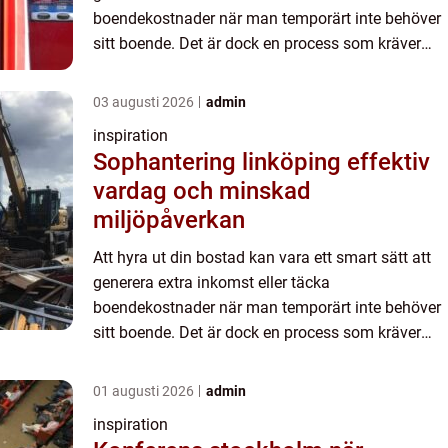
boendekostnader när man temporärt inte behöver
sitt boende. Det är dock en process som kräver
noggrann planering och först&a...
03 augusti 2026
admin
inspiration
Sophantering linköping effektiv
vardag och minskad
miljöpåverkan
Att hyra ut din bostad kan vara ett smart sätt att
generera extra inkomst eller täcka
boendekostnader när man temporärt inte behöver
sitt boende. Det är dock en process som kräver
noggrann planering och först&a...
01 augusti 2026
admin
inspiration