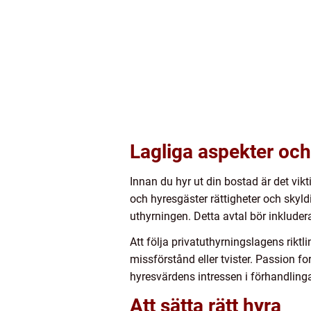
Lagliga aspekter och
Innan du hyr ut din bostad är det vik
och hyresgäster rättigheter och skyldi
uthyrningen. Detta avtal bör inkluder
Att följa privatuthyrningslagens rikt
missförstånd eller tvister. Passion f
hyresvärdens intressen i förhandlinga
Att sätta rätt hyra