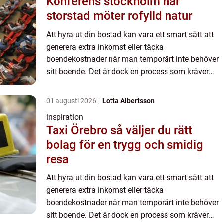
Konferens stockholm när
storstad möter rofylld natur
Att hyra ut din bostad kan vara ett smart sätt att
generera extra inkomst eller täcka
boendekostnader när man temporärt inte behöver
sitt boende. Det är dock en process som kräver
noggrann planering och först&a...
01 augusti 2026
Lotta Albertsson
inspiration
Taxi Örebro så väljer du rätt
bolag för en trygg och smidig
resa
Att hyra ut din bostad kan vara ett smart sätt att
generera extra inkomst eller täcka
boendekostnader när man temporärt inte behöver
sitt boende. Det är dock en process som kräver