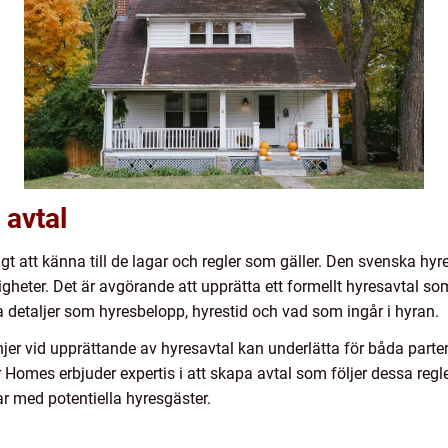
 avtal
tigt att känna till de lagar och regler som gäller. Den svenska hy
gheter. Det är avgörande att upprätta ett formellt hyresavtal som 
a detaljer som hyresbelopp, hyrestid och vad som ingår i hyran.
linjer vid upprättande av hyresavtal kan underlätta för båda part
or Homes erbjuder expertis i att skapa avtal som följer dessa reg
r med potentiella hyresgäster.