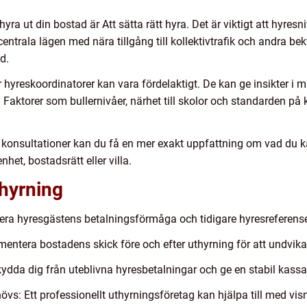
ra ut din bostad är Att sätta rätt hyra. Det är viktigt att hyres
 centrala lägen med nära tillgång till kollektivtrafik och andra b
d.
er hyreskoordinatorer kan vara fördelaktigt. De kan ge insikter i
a. Faktorer som bullernivåer, närhet till skolor och standarden på
konsultationer kan du få en mer exakt uppfattning om vad du kan
het, bostadsrätt eller villa.
thyrning
llera hyresgästens betalningsförmåga och tidigare hyresreferense
ntera bostadens skick före och efter uthyrning för att undvika 
kydda dig från uteblivna hyresbetalningar och ge en stabil kassa
: Ett professionellt uthyrningsföretag kan hjälpa till med visni