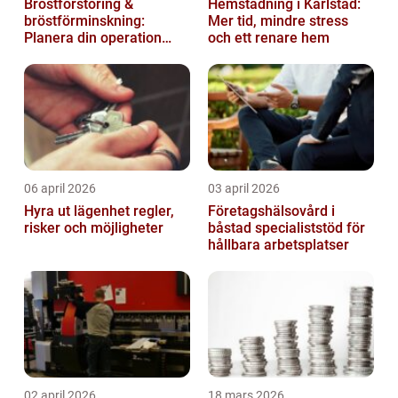
Bröstförstoring &
Hemstädning i Karlstad:
bröstförminskning:
Mer tid, mindre stress
Planera din operation
och ett renare hem
klokt
06 april 2026
03 april 2026
Hyra ut lägenhet regler,
Företagshälsovård i
risker och möjligheter
båstad specialiststöd för
hållbara arbetsplatser
02 april 2026
18 mars 2026