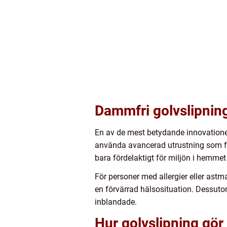
Dammfri golvslipning
En av de mest betydande innovatione
använda avancerad utrustning som få
bara fördelaktigt för miljön i hemme
För personer med allergier eller astma
en förvärrad hälsosituation. Dessutom
inblandade.
Hur golvslipning gör 