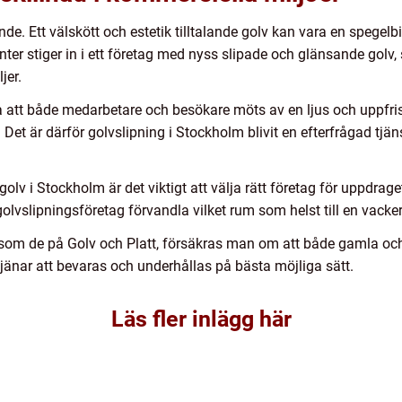
nde. Ett välskött och estetik tilltalande golv kan vara en spegelb
nter stiger in i ett företag med nyss slipade och glänsande golv,
jer.
a att både medarbetare och besökare möts av en ljus och uppfrisk
el. Det är därför golvslipning i Stockholm blivit en efterfrågad tj
golv i Stockholm är det viktigt att välja rätt företag för uppdra
lvslipningsföretag förvandla vilket rum som helst till en vacker
, som de på Golv och Platt, försäkras man om att både gamla och
jänar att bevaras och underhållas på bästa möjliga sätt.
Läs fler inlägg här