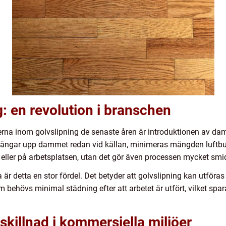
: en revolution i branschen
rna inom golvslipning de senaste åren är introduktionen av dam
ngar upp dammet redan vid källan, minimeras mängden luftburna
t eller på arbetsplatsen, utan det gör även processen mycket sm
 är detta en stor fördel. Det betyder att golvslipning kan utföras
 behövs minimal städning efter att arbetet är utfört, vilket spar
skillnad i kommersiella miljöer