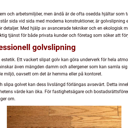
m och arbetsmiljöer, men ändå är de ofta osedda hjältar som tar
står sida vid sida med moderna konstruktioner, är golvslipning
 detaljer. Med hjälp av avancerade tekniker och en ekologisk 
viktig tjänst för både privata kunder och företag som söker att f
ssionell golvslipning
estetik. Ett vackert slipat golv kan göra underverk för hela atmos
n minskar även mängden damm och allergener som kan samla sig i ga
miljö, oavsett om det är hemma eller på kontoret.
 slipa golvet kan dess livslängd förlängas avsevärt. Detta inneb
ghetens värde kan öka. För fastighetsägare och bostadsrättsföre
nger om.