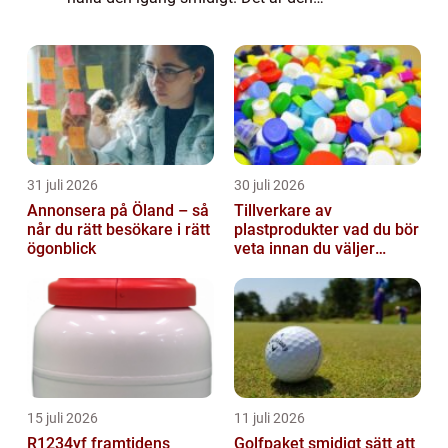
komponent som skapar gnistan som tänder
br...
31 juli 2026
30 juli 2026
Annonsera på Öland – så
Tillverkare av
når du rätt besökare i rätt
plastprodukter vad du bör
ögonblick
veta innan du väljer
partner
15 juli 2026
11 juli 2026
R1234yf framtidens
Golfpaket smidigt sätt att