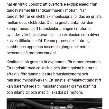
har en viktig uppgift: att överföra elektrisk energi från
tändsystemet till tändkammaren i motorn. När
tändstiftet får en elektrisk impulssignal bildas en gnista
mellan dess elektroder. Denna gnista antänder den
komprimerade luft-bränsleblandningen i motorns
cylinder, vilket resulterar i en liten explosion som driver
kolven tillbaka nedåt. Denna process sker otroligt
snabbt och upprepas tusentals gånger per minut,
beroende på motorns varvtal.
Kvaliteten på gnistan är avgörande för motorprestanda.
Ett tändstift med en kraftig och jämn gnista bidrar till
effektiv förbränning, bättre bränsleekonomi och
minskad miljöpåverkan. Ett slitet eller felaktigt tändstift
kan däremot leda till misständningar, ojämn körning
och ibland till och med till skador på motorn.