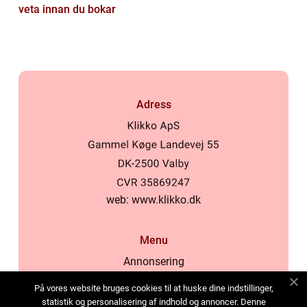
veta innan du bokar
Adress
web:
www.klikko.dk
Menu
Annonsering
Om oss
På vores website bruges cookies til at huske dine indstillinger,
Cookies
statistik og personalisering af indhold og annoncer. Denne