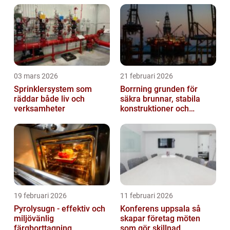
03 mars 2026
21 februari 2026
Sprinklersystem som
Borrning grunden för
räddar både liv och
säkra brunnar, stabila
verksamheter
konstruktioner och
hållbara projekt
19 februari 2026
11 februari 2026
Pyrolysugn - effektiv och
Konferens uppsala så
miljövänlig
skapar företag möten
färgborttagning
som gör skillnad