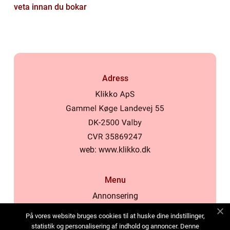
veta innan du bokar
Adress
web:
www.klikko.dk
Menu
Annonsering
Om oss
På vores website bruges cookies til at huske dine indstillinger,
Cookies
statistik og personalisering af indhold og annoncer. Denne