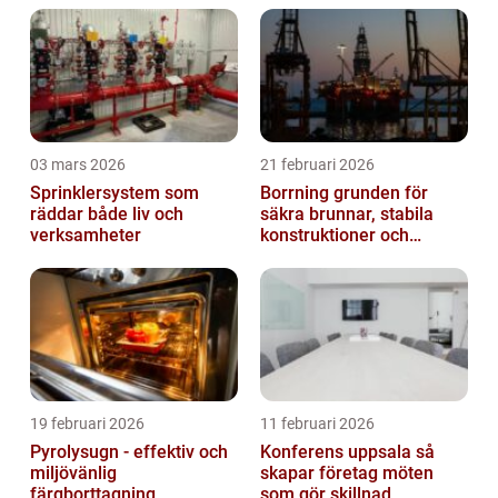
03 mars 2026
21 februari 2026
Sprinklersystem som
Borrning grunden för
räddar både liv och
säkra brunnar, stabila
verksamheter
konstruktioner och
hållbara projekt
19 februari 2026
11 februari 2026
Pyrolysugn - effektiv och
Konferens uppsala så
miljövänlig
skapar företag möten
färgborttagning
som gör skillnad