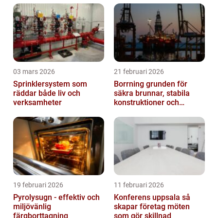
03 mars 2026
21 februari 2026
Sprinklersystem som
Borrning grunden för
räddar både liv och
säkra brunnar, stabila
verksamheter
konstruktioner och
hållbara projekt
19 februari 2026
11 februari 2026
Pyrolysugn - effektiv och
Konferens uppsala så
miljövänlig
skapar företag möten
färgborttagning
som gör skillnad