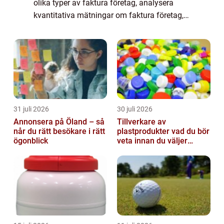
olika typer av faktura företag, analysera
kvantitativa mätningar om faktura företag,
diskutera skillnaderna mellan olika faktura
företag och utföra en historisk ...
31 juli 2026
30 juli 2026
Annonsera på Öland – så
Tillverkare av
når du rätt besökare i rätt
plastprodukter vad du bör
ögonblick
veta innan du väljer
partner