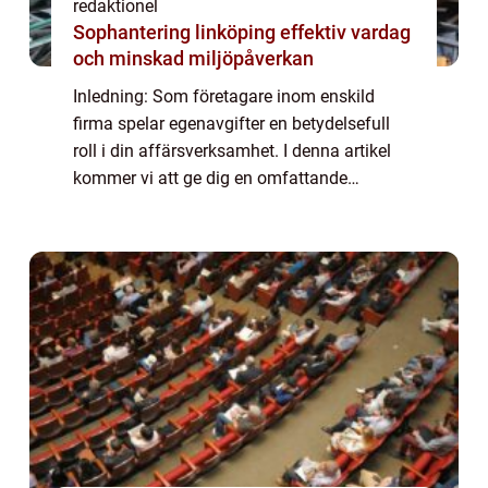
redaktionel
Sophantering linköping effektiv vardag
och minskad miljöpåverkan
Inledning: Som företagare inom enskild
firma spelar egenavgifter en betydelsefull
roll i din affärsverksamhet. I denna artikel
kommer vi att ge dig en omfattande
förståelse för egenavgifter för enskilda
firmor, inklusive en översikt, en presentation
...