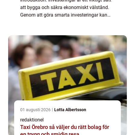
att bygga och säkra ekonomiskt välstånd.
Genom att göra smarta investeringar kan
privatpersoner maximera sin avkastning och
minska risken för förluster. I den...
01 augusti 2026
Lotta Albertsson
redaktionel
Taxi Örebro så väljer du rätt bolag för
en trygg och smidig resa