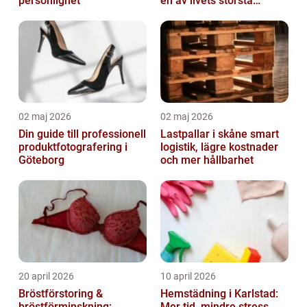
personlighet
en av livets största
affärer
02 maj 2026
02 maj 2026
Din guide till professionell
Lastpallar i skåne smart
produktfotografering i
logistik, lägre kostnader
Göteborg
och mer hållbarhet
20 april 2026
10 april 2026
Bröstförstoring &
Hemstädning i Karlstad:
bröstförminskning:
Mer tid, mindre stress