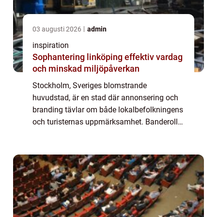
03 augusti 2026
admin
inspiration
Sophantering linköping effektiv vardag
och minskad miljöpåverkan
Stockholm, Sveriges blomstrande
huvudstad, är en stad där annonsering och
branding tävlar om både lokalbefolkningens
och turisternas uppmärksamhet. Banderoller
är ett av de mest användbara verktygen för
fö...