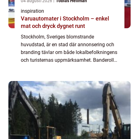
04 augusti 2026
Tobias Hellman
inspiration
Varuautomater i Stockholm – enkel
mat och dryck dygnet runt
Stockholm, Sveriges blomstrande
huvudstad, är en stad där annonsering och
branding tävlar om både lokalbefolkningens
och turisternas uppmärksamhet. Banderoller
är ett av de mest användbara verktygen för
fö...