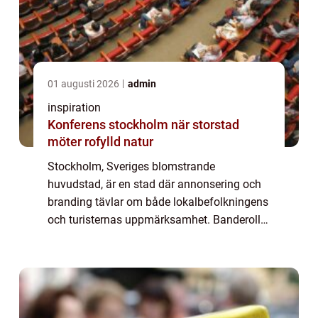
01 augusti 2026
admin
inspiration
Konferens stockholm när storstad
möter rofylld natur
Stockholm, Sveriges blomstrande
huvudstad, är en stad där annonsering och
branding tävlar om både lokalbefolkningens
och turisternas uppmärksamhet. Banderoller
är ett av de mest användbara verktygen för
fö...