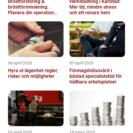
Bröstförstoring &
Hemstädning i Karlstad:
bröstförminskning:
Mer tid, mindre stress
Planera din operation
och ett renare hem
klokt
06 april 2026
03 april 2026
Hyra ut lägenhet regler,
Företagshälsovård i
risker och möjligheter
båstad specialiststöd för
hållbara arbetsplatser
02 april 2026
18 mars 2026