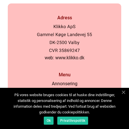
Adress
web:
www.klikko.dk
Menu
Annonsering
Om oss
På vores website bruges cookies til at huske dine indstillinger,
Cookies
statistik og personalisering af indhold og annoncer. Denne
information deles med tredjepart. Ved fortsat brug af websiden
Kontakta oss
godkender du cookiepolitikken.
Sitemap
Ok
Privatlivspolitik